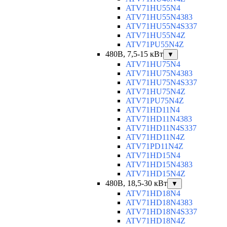
ATV71HU55N4
ATV71HU55N4383
ATV71HU55N4S337
ATV71HU55N4Z
ATV71PU55N4Z
480В, 7,5-15 кВт
▼
ATV71HU75N4
ATV71HU75N4383
ATV71HU75N4S337
ATV71HU75N4Z
ATV71PU75N4Z
ATV71HD11N4
ATV71HD11N4383
ATV71HD11N4S337
ATV71HD11N4Z
ATV71PD11N4Z
ATV71HD15N4
ATV71HD15N4383
ATV71HD15N4Z
480В, 18,5-30 кВт
▼
ATV71HD18N4
ATV71HD18N4383
ATV71HD18N4S337
ATV71HD18N4Z