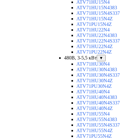
ATV71HU15N4
ATV71HU15N4383
ATV71HU15N4S337
ATV71HU15N4Z
ATV71PU15N4Z
ATV71HU22N4
ATV71HU22N4383
ATV71HU22N4S337
ATV71HU22N4Z
ATV71PU22N4Z
480В, 3-5,5 кВт
▼
ATV71HU30N4
ATV71HU30N4383
ATV71HU30N4S337
ATV71HU30N4Z
ATV71PU30N4Z
ATV71HU40N4
ATV71HU40N4383
ATV71HU40N4S337
ATV71HU40N4Z
ATV71HU55N4
ATV71HU55N4383
ATV71HU55N4S337
ATV71HU55N4Z
ATV71PU55N4Z