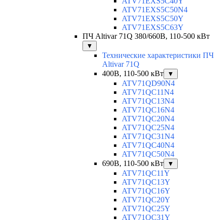
ATV71EXS5C40Y
ATV71EXS5C50N4
ATV71EXS5C50Y
ATV71EXS5C63Y
ПЧ Altivar 71Q 380/660В, 110-500 кВт
▼
Технические характеристики ПЧ
Altivar 71Q
400В, 110-500 кВт
▼
ATV71QD90N4
ATV71QC11N4
ATV71QC13N4
ATV71QC16N4
ATV71QC20N4
ATV71QC25N4
ATV71QC31N4
ATV71QC40N4
ATV71QC50N4
690В, 110-500 кВт
▼
ATV71QC11Y
ATV71QC13Y
ATV71QC16Y
ATV71QC20Y
ATV71QC25Y
ATV71QC31Y