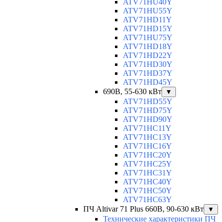
ATV71HU40Y
ATV71HU55Y
ATV71HD11Y
ATV71HD15Y
ATV71HU75Y
ATV71HD18Y
ATV71HD22Y
ATV71HD30Y
ATV71HD37Y
ATV71HD45Y
690В, 55-630 кВт
▼
ATV71HD55Y
ATV71HD75Y
ATV71HD90Y
ATV71HC11Y
ATV71HC13Y
ATV71HC16Y
ATV71HC20Y
ATV71HC25Y
ATV71HC31Y
ATV71HC40Y
ATV71HC50Y
ATV71HC63Y
ПЧ Altivar 71 Plus 660В, 90-630 кВт
▼
Технические характеристики ПЧ