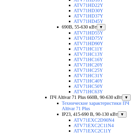
ATV71HD22Y
ATV71HD30Y
ATV71HD37Y
ATV71HD45Y
690В, 55-630 кВт
▼
ATV71HD55Y
ATV71HD75Y
ATV71HD90Y
ATV71HC11Y
ATV71HC13Y
ATV71HC16Y
ATV71HC20Y
ATV71HC25Y
ATV71HC31Y
ATV71HC40Y
ATV71HC50Y
ATV71HC63Y
ПЧ Altivar 71 Plus 660В, 90-630 кВт
▼
Технические характеристики ПЧ
Altivar 71 Plus
IP23, 415-690 B, 90-130 кВт
▼
ATV71EXC2D90N4
ATV71EXC2C11N4
ATV71EXC2C11Y