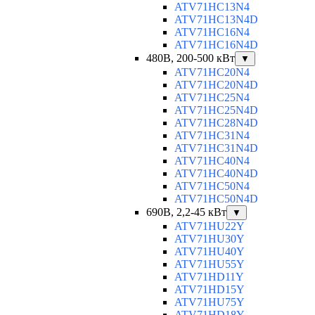
ATV71HC13N4
ATV71HC13N4D
ATV71HC16N4
ATV71HC16N4D
480В, 200-500 кВт
▼
ATV71HC20N4
ATV71HC20N4D
ATV71HC25N4
ATV71HC25N4D
ATV71HC28N4D
ATV71HC31N4
ATV71HC31N4D
ATV71HC40N4
ATV71HC40N4D
ATV71HC50N4
ATV71HC50N4D
690В, 2,2-45 кВт
▼
ATV71HU22Y
ATV71HU30Y
ATV71HU40Y
ATV71HU55Y
ATV71HD11Y
ATV71HD15Y
ATV71HU75Y
ATV71HD18Y