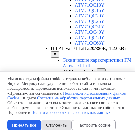
ATV71QC13Y
ATV71QC16Y
ATV71QC20Y
ATV71QC25Y
ATV71QC31Y
ATV71QC40Y
ATV71QC50Y
ATV71QC63Y
ПЧ Altivar 71 Lift 220/380В, 4-22 кВт
▼
Технические характеристики ПЧ
Altivar 71 Lift
240В, 5,5-15 кВт
▼
ATV71LD27M3Z
Мы используем файлы cookie и сервисы веб-аналитики (включая
ATV71LD33M3Z
Яндекс.Метрику) для улучшения работы сайта и анализа
ATV71LD54M3Z
посещаемости. Продолжая использовать сайт или нажимая
«Принять», вы соглашаетесь с
Политикой использования файлов
ATV71LD66M3Z
Cookie
, и даете
Согласие на обработку персональных данных
.
480В, 4-22 кВт
▼
Обратите внимание, что вы можете отозвать свое согласие в
ATV71LD10N4Z
любое время. При нажатии «Отклонить» данные не собираются.
ATV71LD14N4Z
Подробнее в
Политике обработки персональных данных
.
ATV71LD17N4Z
ATV71LD27N4Z
Принять все
Отклонить
Настроить cookie
ATV71LD33N4Z
ATV71LD48N4Z