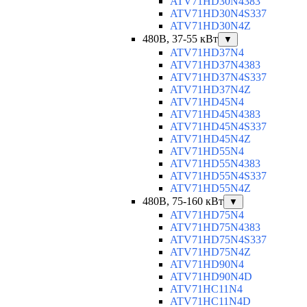
ATV71HD30N4383
ATV71HD30N4S337
ATV71HD30N4Z
480В, 37-55 кВт
▼
ATV71HD37N4
ATV71HD37N4383
ATV71HD37N4S337
ATV71HD37N4Z
ATV71HD45N4
ATV71HD45N4383
ATV71HD45N4S337
ATV71HD45N4Z
ATV71HD55N4
ATV71HD55N4383
ATV71HD55N4S337
ATV71HD55N4Z
480В, 75-160 кВт
▼
ATV71HD75N4
ATV71HD75N4383
ATV71HD75N4S337
ATV71HD75N4Z
ATV71HD90N4
ATV71HD90N4D
ATV71HC11N4
ATV71HC11N4D