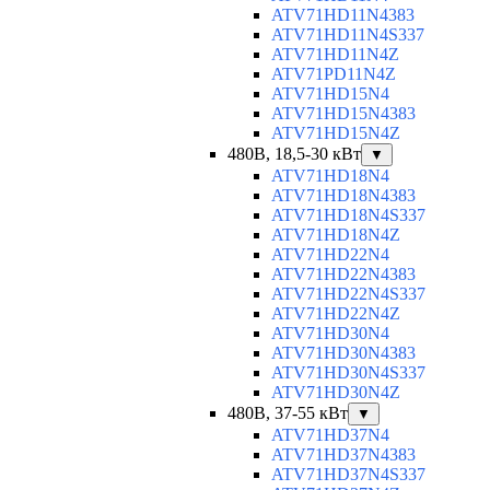
ATV71HD11N4383
ATV71HD11N4S337
ATV71HD11N4Z
ATV71PD11N4Z
ATV71HD15N4
ATV71HD15N4383
ATV71HD15N4Z
480В, 18,5-30 кВт
▼
ATV71HD18N4
ATV71HD18N4383
ATV71HD18N4S337
ATV71HD18N4Z
ATV71HD22N4
ATV71HD22N4383
ATV71HD22N4S337
ATV71HD22N4Z
ATV71HD30N4
ATV71HD30N4383
ATV71HD30N4S337
ATV71HD30N4Z
480В, 37-55 кВт
▼
ATV71HD37N4
ATV71HD37N4383
ATV71HD37N4S337