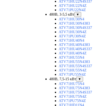
ATV71HU22N4S337
ATV71HU22N4Z
ATV71PU22N4Z
480В, 3-5,5 кВт
▼
ATV71HU30N4
ATV71HU30N4383
ATV71HU30N4S337
ATV71HU30N4Z
ATV71PU30N4Z
ATV71HU40N4
ATV71HU40N4383
ATV71HU40N4S337
ATV71HU40N4Z
ATV71HU55N4
ATV71HU55N4383
ATV71HU55N4S337
ATV71HU55N4Z
ATV71PU55N4Z
480В, 7,5-15 кВт
▼
ATV71HU75N4
ATV71HU75N4383
ATV71HU75N4S337
ATV71HU75N4Z
ATV71PU75N4Z
ATV71HD11N4