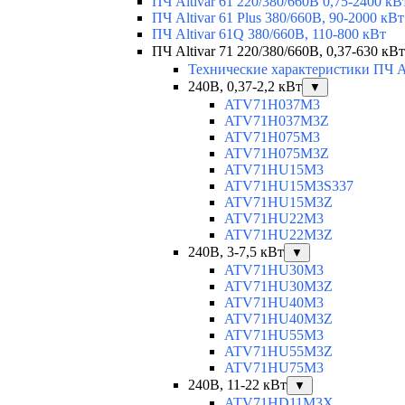
ПЧ Altivar 61 220/380/660В 0,75-2400 кВ
ПЧ Altivar 61 Plus 380/660В, 90-2000 кВт
ПЧ Altivar 61Q 380/660В, 110-800 кВт
ПЧ Altivar 71 220/380/660В, 0,37-630 кВт
Технические характеристики ПЧ Al
240В, 0,37-2,2 кВт
▼
ATV71H037M3
ATV71H037M3Z
ATV71H075M3
ATV71H075M3Z
ATV71HU15M3
ATV71HU15M3S337
ATV71HU15M3Z
ATV71HU22M3
ATV71HU22M3Z
240В, 3-7,5 кВт
▼
ATV71HU30M3
ATV71HU30M3Z
ATV71HU40M3
ATV71HU40M3Z
ATV71HU55M3
ATV71HU55M3Z
ATV71HU75M3
240В, 11-22 кВт
▼
ATV71HD11M3X