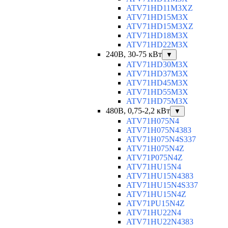
ATV71HD11M3XZ
ATV71HD15M3X
ATV71HD15M3XZ
ATV71HD18M3X
ATV71HD22M3X
240В, 30-75 кВт
▼
ATV71HD30M3X
ATV71HD37M3X
ATV71HD45M3X
ATV71HD55M3X
ATV71HD75M3X
480В, 0,75-2,2 кВт
▼
ATV71H075N4
ATV71H075N4383
ATV71H075N4S337
ATV71H075N4Z
ATV71P075N4Z
ATV71HU15N4
ATV71HU15N4383
ATV71HU15N4S337
ATV71HU15N4Z
ATV71PU15N4Z
ATV71HU22N4
ATV71HU22N4383