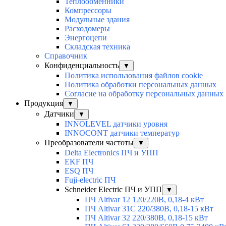
Теплообменники
Компрессоры
Модульные здания
Расходомеры
Энергоцепи
Складская техника
Справочник
Конфиденциальность
▼
Политика использования файлов cookie
Политика обработки персональных данных
Согласие на обработку персональных данных
Продукция
▼
Датчики
▼
INNOLEVEL датчики уровня
INNOCONT датчики температур
Преобразователи частоты
▼
Delta Electronics ПЧ и УПП
EKF ПЧ
ESQ ПЧ
Fuji-electric ПЧ
Schneider Electric ПЧ и УПП
▼
ПЧ Altivar 12 120/220В, 0,18-4 кВт
ПЧ Altivar 31C 220/380В, 0,18-15 кВт
ПЧ Altivar 32 220/380В, 0,18-15 кВт