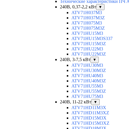
Технические характеристики ПЧ Al
240В, 0,37-2,2 кВт
▼
ATV71H037M3
ATV71H037M3Z
ATV71H075M3
ATV71H075M3Z
ATV71HU15M3
ATV71HU15M3S337
ATV71HU15M3Z
ATV71HU22M3
ATV71HU22M3Z
240В, 3-7,5 кВт
▼
ATV71HU30M3
ATV71HU30M3Z
ATV71HU40M3
ATV71HU40M3Z
ATV71HU55M3
ATV71HU55M3Z
ATV71HU75M3
240В, 11-22 кВт
▼
ATV71HD11M3X
ATV71HD11M3XZ
ATV71HD15M3X
ATV71HD15M3XZ
ATV71HD18M3X