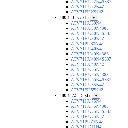
ATV71HU22N4S337
ATV71HU22N4Z
ATV71PU22N4Z
480В, 3-5,5 кВт
▼
ATV71HU30N4
ATV71HU30N4383
ATV71HU30N4S337
ATV71HU30N4Z
ATV71PU30N4Z
ATV71HU40N4
ATV71HU40N4383
ATV71HU40N4S337
ATV71HU40N4Z
ATV71HU55N4
ATV71HU55N4383
ATV71HU55N4S337
ATV71HU55N4Z
ATV71PU55N4Z
480В, 7,5-15 кВт
▼
ATV71HU75N4
ATV71HU75N4383
ATV71HU75N4S337
ATV71HU75N4Z
ATV71PU75N4Z
ATV71HD11N4