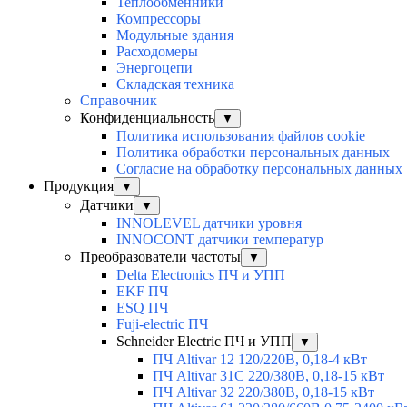
Теплообменники
Компрессоры
Модульные здания
Расходомеры
Энергоцепи
Складская техника
Справочник
Конфиденциальность
▼
Политика использования файлов cookie
Политика обработки персональных данных
Согласие на обработку персональных данных
Продукция
▼
Датчики
▼
INNOLEVEL датчики уровня
INNOCONT датчики температур
Преобразователи частоты
▼
Delta Electronics ПЧ и УПП
EKF ПЧ
ESQ ПЧ
Fuji-electric ПЧ
Schneider Electric ПЧ и УПП
▼
ПЧ Altivar 12 120/220В, 0,18-4 кВт
ПЧ Altivar 31C 220/380В, 0,18-15 кВт
ПЧ Altivar 32 220/380В, 0,18-15 кВт