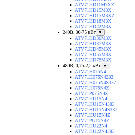
ATV71HD11M3XZ
ATV71HD15M3X
ATV71HD15M3XZ
ATV71HD18M3X
ATV71HD22M3X
240В, 30-75 кВт
▼
ATV71HD30M3X
ATV71HD37M3X
ATV71HD45M3X
ATV71HD55M3X
ATV71HD75M3X
480В, 0,75-2,2 кВт
▼
ATV71H075N4
ATV71H075N4383
ATV71H075N4S337
ATV71H075N4Z
ATV71P075N4Z
ATV71HU15N4
ATV71HU15N4383
ATV71HU15N4S337
ATV71HU15N4Z
ATV71PU15N4Z
ATV71HU22N4
ATV71HU22N4383