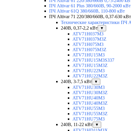
ПЧ Altivar 61 220/380/660В 0,75-2400 кВ
ПЧ Altivar 61 Plus 380/660В, 90-2000 кВт
ПЧ Altivar 61Q 380/660В, 110-800 кВт
ПЧ Altivar 71 220/380/660В, 0,37-630 кВт
Технические характеристики ПЧ Al
240В, 0,37-2,2 кВт
▼
ATV71H037M3
ATV71H037M3Z
ATV71H075M3
ATV71H075M3Z
ATV71HU15M3
ATV71HU15M3S337
ATV71HU15M3Z
ATV71HU22M3
ATV71HU22M3Z
240В, 3-7,5 кВт
▼
ATV71HU30M3
ATV71HU30M3Z
ATV71HU40M3
ATV71HU40M3Z
ATV71HU55M3
ATV71HU55M3Z
ATV71HU75M3
240В, 11-22 кВт
▼
ATV71HD11M3X