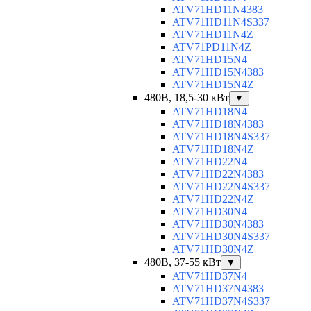
ATV71HD11N4383
ATV71HD11N4S337
ATV71HD11N4Z
ATV71PD11N4Z
ATV71HD15N4
ATV71HD15N4383
ATV71HD15N4Z
480В, 18,5-30 кВт
▼
ATV71HD18N4
ATV71HD18N4383
ATV71HD18N4S337
ATV71HD18N4Z
ATV71HD22N4
ATV71HD22N4383
ATV71HD22N4S337
ATV71HD22N4Z
ATV71HD30N4
ATV71HD30N4383
ATV71HD30N4S337
ATV71HD30N4Z
480В, 37-55 кВт
▼
ATV71HD37N4
ATV71HD37N4383
ATV71HD37N4S337